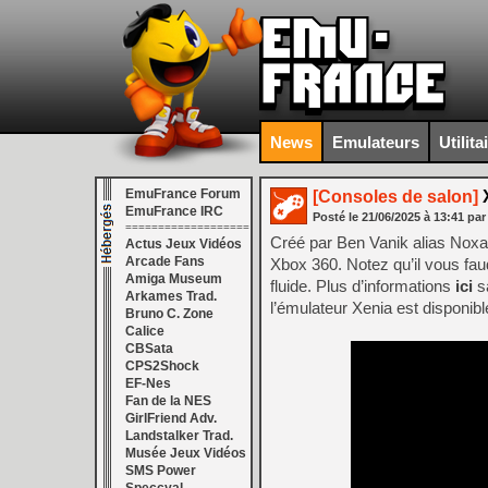
News
Emulateurs
Utilita
EmuFrance Forum
[Consoles de salon]
X
EmuFrance IRC
Posté le
21/06/2025
à
13:41
par
===================
Créé par Ben Vanik alias Noxa
Actus Jeux Vidéos
Arcade Fans
Xbox 360. Notez qu’il vous fa
Amiga Museum
fluide. Plus d’informations
ici
sa
Arkames Trad.
l’émulateur Xenia est disponib
Bruno C. Zone
Calice
CBSata
CPS2Shock
EF-Nes
Fan de la NES
GirlFriend Adv.
Landstalker Trad.
Musée Jeux Vidéos
SMS Power