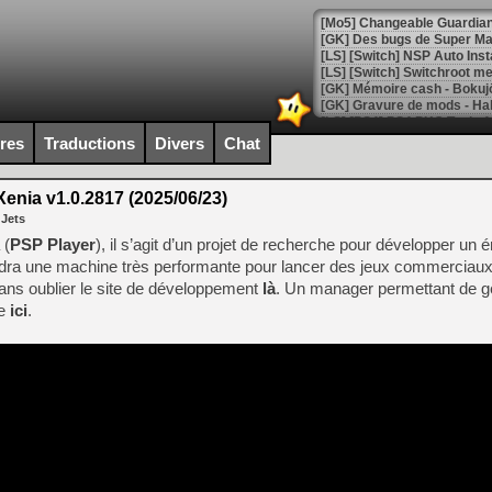
[Mo5] Changeable Guardian 
[GK] Des bugs de Super Mar
[LS] [Switch] NSP Auto Inst
ires
Traductions
Divers
Chat
[GK] La saga horrifique Am
enia v1.0.2817 (2025/06/23)
 Jets
[GK] Le portage de Super M
 (
PSP Player
), il s’agit d’un projet de recherche pour développer un 
[Mo5] Le jeu de course fut
udra une machine très performante pour lancer des jeux commerciaux
[GK] Guillermo del Toro ado
ns oublier le site de développement
là
. Un manager permettant de g
[LTF] Eté 2026 - Séquence 
le
ici
.
[GK] Mistfall Hunter : déjà 
[GK] Wo Long 2 évolue avec
[GK] Crossfire : un TPS à 100
[LS] [PS5] Premiers signes 