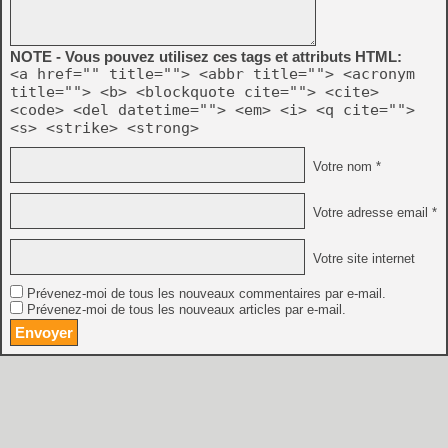
NOTE - Vous pouvez utilisez ces tags et attributs HTML:
<a href="" title=""> <abbr title=""> <acronym
title=""> <b> <blockquote cite=""> <cite>
<code> <del datetime=""> <em> <i> <q cite="">
<s> <strike> <strong>
Votre nom *
Votre adresse email *
Votre site internet
Prévenez-moi de tous les nouveaux commentaires par e-mail.
Prévenez-moi de tous les nouveaux articles par e-mail.