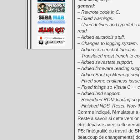
general
:
– Rewrote code in C.
– Fixed warnings.
– Used defines and typedef’s t
read.
– Added autotools stuff.
– Changes to logging system.
– Added screenshot function.
– Translated most french to eng
– Added savestate support.
– Added firmware reading supp
– Added Backup Memory suppor
– Fixed some endianess issue
– Fixed things so Visual C++ 
– Added bsd support.
– Reworked ROM loading so you
– Finished NDS_Reset. Now the
Comme indiqué, l’émulateur a 
Reste à savoir si cette versio
être dépassé avec cette versi
PS
: l’intégralité du travail de
S
beaucoup de changements) donc