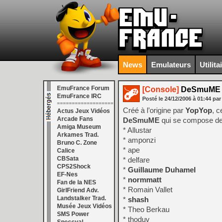
News
Emulateurs
Utilita
EmuFrance Forum
[Console]
DeSmuME v
EmuFrance IRC
Posté le
24/12/2006
à
01:44
par
===================
Créé à l’origine par
YopYop
, c
Actus Jeux Vidéos
Arcade Fans
DeSmuME
qui se compose de
Amiga Museum
* Allustar
Arkames Trad.
* amponzi
Bruno C. Zone
* ape
Calice
CBSata
* delfare
CPS2Shock
*
Guillaume Duhamel
EF-Nes
*
normmatt
Fan de la NES
* Romain Vallet
GirlFriend Adv.
Landstalker Trad.
*
shash
Musée Jeux Vidéos
* Theo Berkau
SMS Power
* thoduv