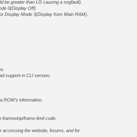
ld be greater than LG causing a segfault).
de 0(Display Off).
for Display Mode 3(Display from Main RAM).
e.
d support in CLI version.
 a ROM’s information.
 frameskip/frame limit code.
r accessing the website, forums, and for