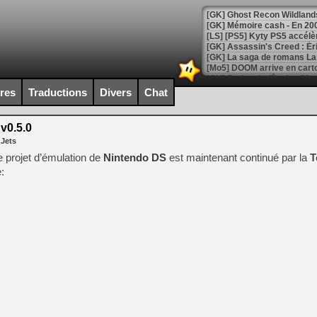
[Mo5] DOOM arrive en cart
[GK] Bethesda fête les 30 
[GK] Roblox : l'action en B
ires
Traductions
Divers
Chat
[GK] Agenda - GeForce NOW
0.5.0
 Jets
[GK] Devolver Digital en a 
e projet d’émulation de
Nintendo DS
est maintenant continué par la
T
[LS] [PS5] ps5-y2jb-autolo
:
[GK] Pourquoi Marvel Tokon 
[GK] Test : Restory : Chill
[GK] GTA 6 : Rockstar Games
[GK] Hot Wheels Infinite Rus
[GK] Mémoire cash - Secret 
[GK] Résultats Nintendo : 
[GK] Déjà des dégraissage
[Mo5] Brickboy cherche à r
[GK] Minecraft et ses « Gra
[GK] Beast of Reincarnation