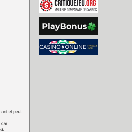
ant et peut-
 car
eu.