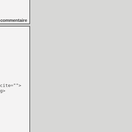
commentaire
cite="">
g>