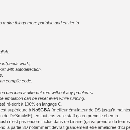
o make things more portable and easier to
lish.
ort(needs work).
t with autodetection.
s.
can compile code.
 can load a different rom without any problems.
 emulation can be reset even while running.
été ré-écrit à 100% en langage C.
n est supérieure à
No$GBA
(meilleur émulateur de DS jusqu’à mainten
on de DeSmuME), en tout cas vu le staff ça en prend le chemin.
hash
n’est pas encore inclus dans ce binaire (ça va prendre du temps
 la partie 3D notamment devrait grandement être améliorée d’ici p