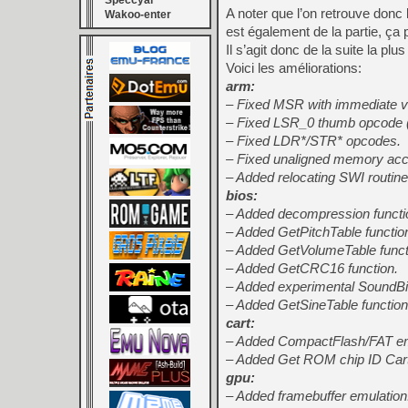
Speccyal
A noter que l’on retrouve donc 
Wakoo-enter
est également de la partie, ça
Il s’agit donc de la suite la plus
Voici les améliorations:
arm:
– Fixed MSR with immediate v
– Fixed LSR_0 thumb opcode (C
– Fixed LDR*/STR* opcodes.
– Fixed unaligned memory a
– Added relocating SWI routine
bios:
– Added decompression functi
– Added GetPitchTable functio
– Added GetVolumeTable funct
– Added GetCRC16 function.
– Added experimental SoundBia
– Added GetSineTable function
cart:
– Added CompactFlash/FAT em
– Added Get ROM chip ID Car
gpu:
– Added framebuffer emulation