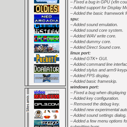
– Fixed a bug in GPU (xfin cou
– Added support for Display Mo
– Added the basic framework 
spu:
– Added sound emulation.
– Added sound core system.
– Added WAV write core.
– Added dummy core.
– Added Direct Sound core.
linux port:
– Added GTK+ GUI.
– Added command line interfac
– Added stylus and arm9 keypa
– Added FPS display.
– Added basic frameskip.
windows port:
– Fixed a bug when displaying
– Added key configuration.
– Removed the debug key.
– Added new experimental auto
– Added sound settings dialog.
– Added a few menu options fo
submitting bugs.