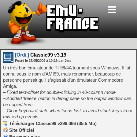
[Ordi.]
Classic99 v3.19
Posté le
17/05/2009
à
10:16
par Jets
Un très bon émulateur de TI-99/4A tournant sous Windows. Il fut
connu sous le nom d’AMI99, mais renommer, beaucoup de
personne pensait qu’il s’agissait d’un émulateur Commodore
Amiga.
– Fixed text-offset for double-clicking in 40-column mode
– Addded ‘freeze’ button in debug pane so the output window can
be copied from
– Clear keyboard state when focus lost, to avoid stuck keys from
missed up events
Télécharger Classic99 v399.086 (35.5 Mo)
Site Officiel
En savoir plus…