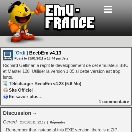
[Ordi.]
BeebEm v4.13
Posté le
23/01/2011
à
18:44
par Jets
Richard Gellman a reprit le développement de cet émulateur BBC
et Master 128. Utiliser la version 1.05 si cette version est trop
lente.
Télécharger BeebEm v4.23 (5.6 Mo)
Site Officiel
En savoir plus…
1
commentaire
Discussion ¬
Gerard
23/01/2011, 22:19
|
Répondre
Remember thar instead of this EXE version, there is a ZIP