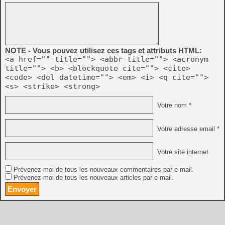
NOTE - Vous pouvez utilisez ces tags et attributs HTML:
<a href="" title=""> <abbr title=""> <acronym
title=""> <b> <blockquote cite=""> <cite>
<code> <del datetime=""> <em> <i> <q cite="">
<s> <strike> <strong>
Votre nom *
Votre adresse email *
Votre site internet
Prévenez-moi de tous les nouveaux commentaires par e-mail.
Prévenez-moi de tous les nouveaux articles par e-mail.