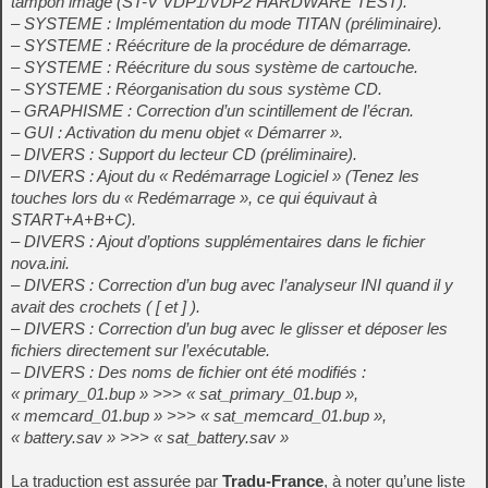
tampon image (ST-V VDP1/VDP2 HARDWARE TEST).
– SYSTEME : Implémentation du mode TITAN (préliminaire).
– SYSTEME : Réécriture de la procédure de démarrage.
– SYSTEME : Réécriture du sous système de cartouche.
– SYSTEME : Réorganisation du sous système CD.
– GRAPHISME : Correction d’un scintillement de l’écran.
– GUI : Activation du menu objet « Démarrer ».
– DIVERS : Support du lecteur CD (préliminaire).
– DIVERS : Ajout du « Redémarrage Logiciel » (Tenez les
touches lors du « Redémarrage », ce qui équivaut à
START+A+B+C).
– DIVERS : Ajout d’options supplémentaires dans le fichier
nova.ini.
– DIVERS : Correction d’un bug avec l’analyseur INI quand il y
avait des crochets ( [ et ] ).
– DIVERS : Correction d’un bug avec le glisser et déposer les
fichiers directement sur l’exécutable.
– DIVERS : Des noms de fichier ont été modifiés :
« primary_01.bup » >>> « sat_primary_01.bup »,
« memcard_01.bup » >>> « sat_memcard_01.bup »,
« battery.sav » >>> « sat_battery.sav »
La traduction est assurée par
Tradu-France
, à noter qu’une liste