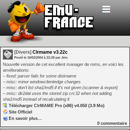
[Divers]
Clrmame v3.22c
Posté le
16/02/2004
à
22:28
par Jets
Nouvelle version de cet excellent manager de roms, en voici les
améliorations:
– fixed: parser fails for some diskname
– misc: minor windowclientedge changes
– misc: don’t list sha1/md5 if it’s not given (scanner & export)
– misc: dir2dat uses the stored zip crc32 when not adding
sha1/md5 instead of recalculating it
Télécharger ClrMAME Pro (x86) v4.050 (3.9 Mo)
Site Officiel
En savoir plus…
0
commentaire