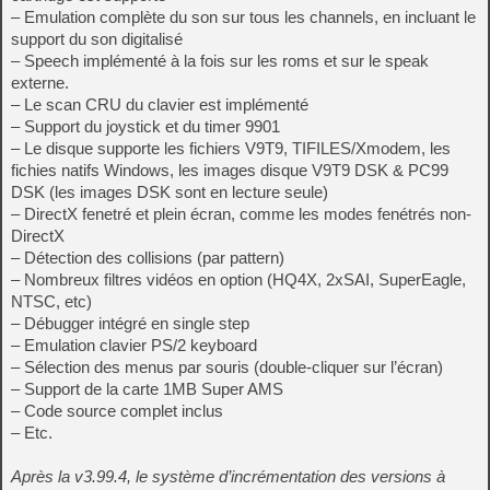
– Emulation complète du son sur tous les channels, en incluant le
support du son digitalisé
– Speech implémenté à la fois sur les roms et sur le speak
externe.
– Le scan CRU du clavier est implémenté
– Support du joystick et du timer 9901
– Le disque supporte les fichiers V9T9, TIFILES/Xmodem, les
fichies natifs Windows, les images disque V9T9 DSK & PC99
DSK (les images DSK sont en lecture seule)
– DirectX fenetré et plein écran, comme les modes fenétrés non-
DirectX
– Détection des collisions (par pattern)
– Nombreux filtres vidéos en option (HQ4X, 2xSAI, SuperEagle,
NTSC, etc)
– Débugger intégré en single step
– Emulation clavier PS/2 keyboard
– Sélection des menus par souris (double-cliquer sur l’écran)
– Support de la carte 1MB Super AMS
– Code source complet inclus
– Etc.
Après la v3.99.4, le système d’incrémentation des versions à