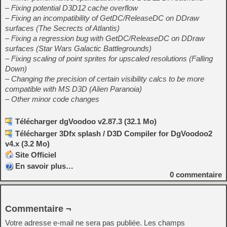
– Fixing potential D3D12 cache overflow
– Fixing an incompatibility of GetDC/ReleaseDC on DDraw
surfaces (The Secrects of Atlantis)
– Fixing a regression bug with GetDC/ReleaseDC on DDraw
surfaces (Star Wars Galactic Battlegrounds)
– Fixing scaling of point sprites for upscaled resolutions (Falling
Down)
– Changing the precision of certain visibility calcs to be more
compatible with MS D3D (Alien Paranoia)
– Other minor code changes
Télécharger dgVoodoo v2.87.3 (32.1 Mo)
Télécharger 3Dfx splash / D3D Compiler for DgVoodoo2
v4.x (3.2 Mo)
Site Officiel
En savoir plus…
0
commentaire
Commentaire ¬
Votre adresse e-mail ne sera pas publiée.
Les champs