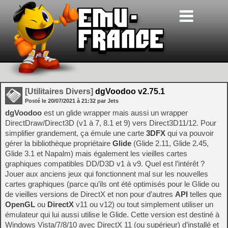
[Utilitaires Divers]
dgVoodoo v2.75.1
Posté le
20/07/2021
à
21:32
par Jets
dgVoodoo
est un glide wrapper mais aussi un wrapper
DirectDraw/Direct3D (v1 à 7, 8.1 et 9) vers Direct3D11/12. Pour
simplifier grandement, ça émule une carte
3DFX
qui va pouvoir
gérer la bibliothèque propriétaire
Glide
(Glide 2.11, Glide 2.45,
Glide 3.1 et Napalm) mais également les vieilles cartes
graphiques compatibles DD/D3D v1 à v9. Quel est l’intérêt ?
Jouer aux anciens jeux qui fonctionnent mal sur les nouvelles
cartes graphiques (parce qu’ils ont été optimisés pour le Glide ou
de vieilles versions de DirectX et non pour d’autres
API
telles que
OpenGL
ou
DirectX
v11 ou v12) ou tout simplement utiliser un
émulateur qui lui aussi utilise le Glide. Cette version est destiné à
Windows Vista/7/8/10 avec DirectX 11 (ou supérieur) d’installé et