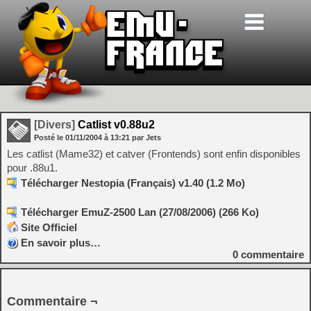
[Divers]
Catlist v0.88u2
Posté le
01/11/2004
à
13:21
par Jets
Les catlist (Mame32) et catver (Frontends) sont enfin disponibles
pour .88u1.
Télécharger Nestopia (Français) v1.40 (1.2 Mo)
Télécharger EmuZ-2500 Lan (27/08/2006) (266 Ko)
Site Officiel
En savoir plus…
0
commentaire
Commentaire ¬