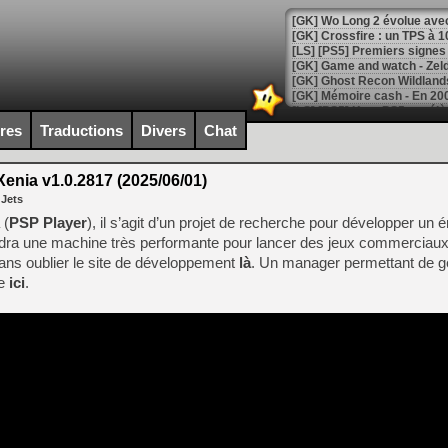
[GK] Wo Long 2 évolue avec
[GK] Crossfire : un TPS à 100
[LS] [PS5] Premiers signes 
ires
Traductions
Divers
Chat
[Mo5] DOOM arrive en cart
[GK] Bethesda fête les 30 
enia v1.0.2817 (2025/06/01)
[GK] Roblox : l'action en B
 Jets
 (
PSP Player
), il s’agit d’un projet de recherche pour développer un 
[GK] Agenda - GeForce NOW
udra une machine très performante pour lancer des jeux commerciaux
ns oublier le site de développement
là
. Un manager permettant de g
[GK] Devolver Digital en a 
le
ici
.
[LS] [PS5] ps5-y2jb-autolo
[GK] Pourquoi Marvel Tokon 
[GK] Test : Restory : Chill
[GK] GTA 6 : Rockstar Games
[GK] Hot Wheels Infinite Rus
[GK] Mémoire cash - Secret 
[GK] Résultats Nintendo : 
[GK] Déjà des dégraissage