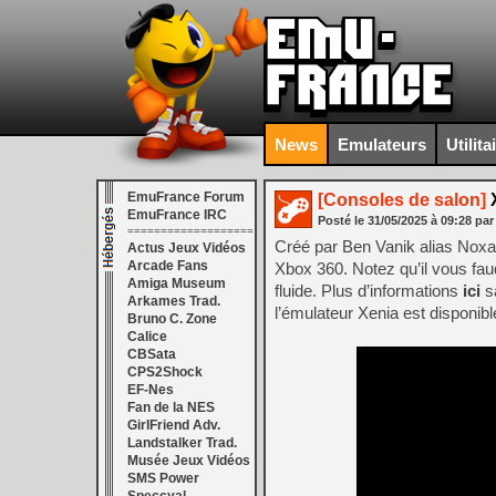
News
Emulateurs
Utilita
EmuFrance Forum
[Consoles de salon]
X
EmuFrance IRC
Posté le
31/05/2025
à
09:28
par
===================
Créé par Ben Vanik alias Noxa
Actus Jeux Vidéos
Arcade Fans
Xbox 360. Notez qu’il vous fa
Amiga Museum
fluide. Plus d’informations
ici
sa
Arkames Trad.
l’émulateur Xenia est disponib
Bruno C. Zone
Calice
CBSata
CPS2Shock
EF-Nes
Fan de la NES
GirlFriend Adv.
Landstalker Trad.
Musée Jeux Vidéos
SMS Power