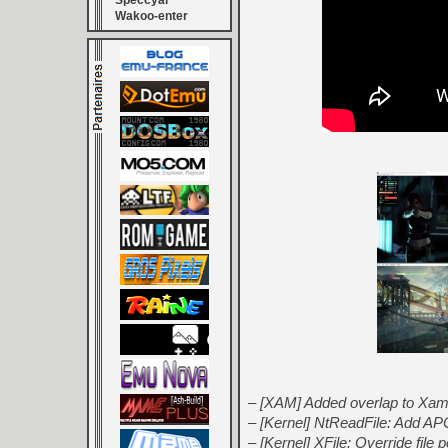
Speccyal
Wakoo-enter
– [XAM] Added overlap to Xam
– [Kernel] NtReadFile: Add APC
– [Kernel] XFile: Override file p