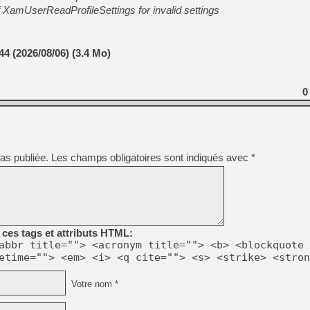
XamUserReadProfileSettings for invalid settings
44 (2026/08/06) (3.4 Mo)
0
as publiée.
Les champs obligatoires sont indiqués avec
*
ces tags et attributs HTML:
abbr title=""> <acronym title=""> <b> <blockquote 
etime=""> <em> <i> <q cite=""> <s> <strike> <stron
Votre nom *