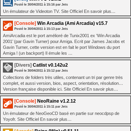
Posté le
30/04/2011
à
15:16
par Jets
Un émulateur de Videoton TV. Site Officiel En savoir plus…
[Console]
Win Arcadia (Ami Arcadia) v15.7
Posté le
30/04/2011
à
15:13
par Jets
AmiArcadia est le port amélioré de Tunix2001 ex ‘Win Arcadia
2001’ (par Gavin Turner) pour Amiga. Ecrit par James Jacobs et
Gavin Turner, cette version est en fait le port Windows du port
Amiga ! (un backport) Il émule les …
[Divers]
Catlist v0.142u2
Posté le
30/04/2011
à
15:12
par Jets
Collections de folders très utiles, contenant un tri par genre très
complet, et aussi version, bios, aspect, orientation, résolution…
Version française disponible ici. Site Officiel En savoir plus…
[Console]
NeoRaine v1.2.12
Posté le
30/04/2011
à
15:11
par Jets
Un émulateur de NeoGeoCD basé en partie sur neocdpsp de
Yoyofr. Site Officiel En savoir plus…