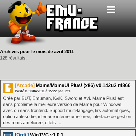
Archives pour le mois de avril 2011
128 résultats.
[Arcade]
Mame/MameUI Plus! (x86) v0.142u2 r4866
Posté le
30/04/2011
à
15:22
par Jets
Créé par BUT, Emuman, K&K, Sword et Xvi. Mame Plus! est
sans problème la meilleure version de Mame pour Windows,
avec ou sans frontend. Support multi-langage, tirs automatiques,
option anti-sortie, interface interne améliorée, interface de gestion
des roms améliorée, effets …
[Ordi.]
WinTVC v1.0.1