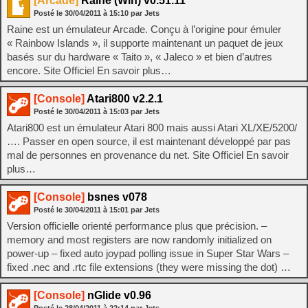
[Arcade]
Raine (Win) v0.51.11
Posté le
30/04/2011
à
15:10
par Jets
Raine est un émulateur Arcade. Conçu à l’origine pour émuler
« Rainbow Islands », il supporte maintenant un paquet de jeux
basés sur du hardware « Taito », « Jaleco » et bien d’autres
encore. Site Officiel En savoir plus…
[Console]
Atari800 v2.2.1
Posté le
30/04/2011
à
15:03
par Jets
Atari800 est un émulateur Atari 800 mais aussi Atari XL/XE/5200/
…. Passer en open source, il est maintenant développé par pas
mal de personnes en provenance du net. Site Officiel En savoir
plus…
[Console]
bsnes v078
Posté le
30/04/2011
à
15:01
par Jets
Version officielle orienté performance plus que précision. –
memory and most registers are now randomly initialized on
power-up – fixed auto joypad polling issue in Super Star Wars –
fixed .nec and .rtc file extensions (they were missing the dot) …
[Console]
nGlide v0.96