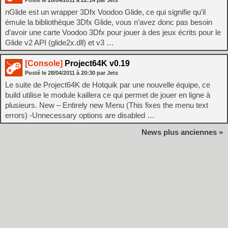
Posté le
28/04/2011
à
22:14
par Jets
nGlide est un wrapper 3Dfx Voodoo Glide, ce qui signifie qu’il
émule la bibliothèque 3Dfx Glide, vous n’avez donc pas besoin
d’avoir une carte Voodoo 3Dfx pour jouer à des jeux écrits pour le
Glide v2 API (glide2x.dll) et v3 …
[Console]
Project64K v0.19
Posté le
28/04/2011
à
20:30
par Jets
Le suite de Project64K de Hotquik par une nouvelle équipe, ce
build utilise le module kaillera ce qui permet de jouer en ligne à
plusieurs. New – Entirely new Menu (This fixes the menu text
errors) -Unnecessary options are disabled …
News plus anciennes »