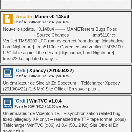
…
[Arcade]
Mame v0.148u4
Posté le
30/04/2013
à
12:46
par Jets
Nouvelle update. 0.148u4 ——- MAMETesters Bugs Fixed
———————- Source Changes ————– -tms5110r.c:
Verified TMS5200 LPC rom as correct from decap. [digshadow,
Lord Nightmare] -tms5110r.c: Corrected and verified TMS5100
LPC table against the decap. [digshadow, Lord Nightmare] -
tms5220.c: updated many …
[Ordi.]
Xpeccy (2013/04/22)
Posté le
30/04/2013
à
12:43
par Jets
Un émulateur de Sinclair Zx Spectrum. Télécharger Xpeccy
(2013/04/22) (1.6 Mo) Site Officiel En savoir plus…
[Ordi.]
WinTVC v1.0.4
Posté le
30/04/2013
à
12:30
par Jets
Un émulateur de Videoton TV. – synchronization related bug
fixed (allegedly XP only) – reenabled the TTP tape format (oops)
Télécharger WinTVC (x86) v1.0.4 (501.2 Ko) Site Officiel En
savoir plus…