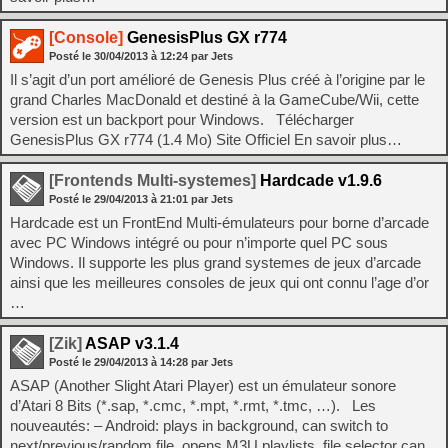
[Console]
GenesisPlus GX r774
Posté le
30/04/2013
à
12:24
par Jets
Il s’agit d’un port amélioré de Genesis Plus créé à l’origine par le
grand Charles MacDonald et destiné à la GameCube/Wii, cette
version est un backport pour Windows. Télécharger
GenesisPlus GX r774 (1.4 Mo) Site Officiel En savoir plus…
[Frontends Multi-systemes]
Hardcade v1.9.6
Posté le
29/04/2013
à
21:01
par Jets
Hardcade est un FrontEnd Multi-émulateurs pour borne d’arcade
avec PC Windows intégré ou pour n’importe quel PC sous
Windows. Il supporte les plus grand systemes de jeux d’arcade
ainsi que les meilleures consoles de jeux qui ont connu l’age d’or
…
[Zik]
ASAP v3.1.4
Posté le
29/04/2013
à
14:28
par Jets
ASAP (Another Slight Atari Player) est un émulateur sonore
d’Atari 8 Bits (*.sap, *.cmc, *.mpt, *.rmt, *.tmc, …). Les
nouveautés: – Android: plays in background, can switch to
next/previous/random file, opens M3U playlists, file selector can