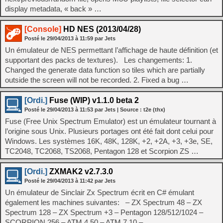
display metadata, « back » …
[Console]
HD NES (2013/04/28)
Posté le
29/04/2013
à
11:59
par Jets
Un émulateur de NES permettant l’affichage de haute définition (et
supportant des packs de textures). Les changements: 1.
Changed the generate data function so tiles which are partially
outside the screen will not be recorded. 2. Fixed a bug …
[Ordi.]
Fuse (WIP) v1.1.0 beta 2
Posté le
29/04/2013
à
11:53
par Jets
| Source :
t2e (thx)
Fuse (Free Unix Spectrum Emulator) est un émulateur tournant à
l’origine sous Unix. Plusieurs portages ont été fait dont celui pour
Windows. Les systèmes 16K, 48K, 128K, +2, +2A, +3, +3e, SE,
TC2048, TC2068, TS2068, Pentagon 128 et Scorpion ZS …
[Ordi.]
ZXMAK2 v2.7.3.0
Posté le
29/04/2013
à
11:42
par Jets
Un émulateur de Sinclair Zx Spectrum écrit en C# émulant
également les machines suivantes: – ZX Spectrum 48 – ZX
Spectrum 128 – ZX Spectrum +3 – Pentagon 128/512/1024 –
SCORPION 256 – ATM 4.50 – ATM 7.10 – …