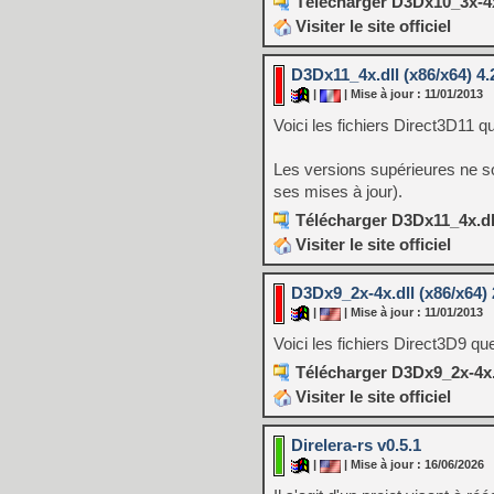
Télécharger D3Dx10_3x-4x.d
Visiter le site officiel
D3Dx11_4x.dll (x86/x64) 4.2
|
| Mise à jour : 11/01/2013
Voici les fichiers Direct3D11 
Les versions supérieures ne s
ses mises à jour).
Télécharger D3Dx11_4x.dll 
Visiter le site officiel
D3Dx9_2x-4x.dll (x86/x64) 2
|
| Mise à jour : 11/01/2013
Voici les fichiers Direct3D9 q
Télécharger D3Dx9_2x-4x.dl
Visiter le site officiel
Direlera-rs v0.5.1
|
| Mise à jour : 16/06/2026