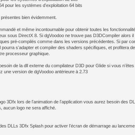
pour les systèmes d'exploitation 64 bits
jà présentes bien évidemment.
mandé et même incontournable pour obtenir toutes les fonctionnalit
s jeux sous DirectX 8. Si dgVoodoo ne trouve pas D3DCompiler alors il
riques pré-compilés comme dans les versions précédentes. Si par con
il pourra s'adapter et compiler des shaders spécifiques, et profitera d
re processeur graphique.
esoin de la dll externe du compilateur D3D pour Glide si vous n'ête
ez une version de dgVoodoo antérieure à 2.73
logo 3Dfx lors de l'animation de l'application vous aurez besoin des D
, aucun logo ne sera affiché.
des DLLs 3Dfx Splash pour activer l'écran de démarrage au lanceme