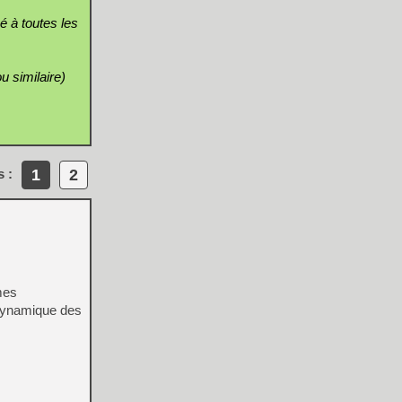
é à toutes les
u similaire)
1
2
s :
mes
 dynamique des