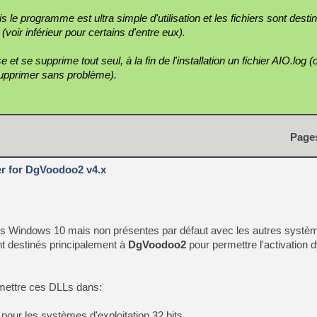
 le programme est ultra simple d'utilisation et les fichiers sont destin
oir inférieur pour certains d'entre eux).
se supprime tout seul, à la fin de l'installation un fichier AIO.log (o
supprimer sans problème).
Page
er for DgVoodoo2 v4.x
dans Windows 10 mais non présentes par défaut avec les autres systè
ont destinés principalement à
DgVoodoo2
pour permettre l'activation
ettre ces DLLs dans:
our les systèmes d'exploitation 32 bits