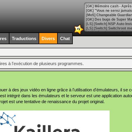
[GK] Mémoire cash - Après 
[GK] "Vous ne serez jamais
[Mo5] Changeable Guardian 
[GK] Des bugs de Super Mar
[LS] [Switch] NSP Auto Inst
ires
Traductions
Divers
Chat
[GK] La saga horrifique Am
ires à l'exécution de plusieurs programmes.
[GK] Le portage de Super M
[Mo5] Le jeu de course fut
[GK] Guillermo del Toro ado
 jouer à des jeux vidéo en ligne grâce à l'utilisation d'émulateurs, il s
[LTF] Eté 2026 - Séquence 
nt est intégré dans les émulateurs et le serveur est une application aut
[GK] Mistfall Hunter : déjà 
jet est une tentative de renaissance du projet original.
[GK] Wo Long 2 évolue avec
[GK] Crossfire : un TPS à 100
[LS] [PS5] Premiers signes 