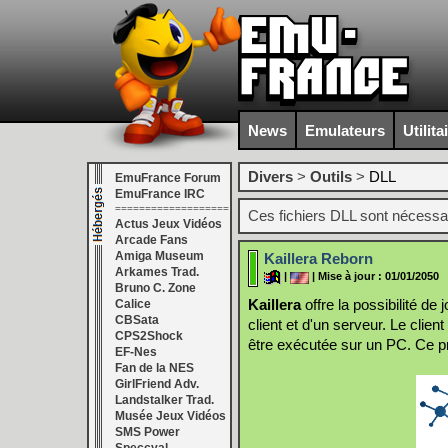
News
Emulateurs
Utilita
Divers
>
Outils
>
DLL
EmuFrance Forum
EmuFrance IRC
===================
Ces fichiers DLL sont nécessa
Actus Jeux Vidéos
Arcade Fans
Amiga Museum
Kaillera Reborn
Arkames Trad.
|
| Mise à jour : 01/01/2050
Bruno C. Zone
Kaillera
offre la possibilité de
Calice
CBSata
client et d'un serveur. Le clie
CPS2Shock
être exécutée sur un PC. Ce pro
EF-Nes
Fan de la NES
GirlFriend Adv.
Landstalker Trad.
Musée Jeux Vidéos
SMS Power