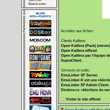
Speccyal
Wakoo-enter
Accédez aux fiches:
Clients Kaillera:
Open Kaillera (Pack)
(miroir)
Open Kaillera officiel
.
Open Kaillera par l'équipe d
SupraClient.
Serveurs et outils:
EmuLinker SF Server.
EmuLinker-K est une réécrit
EmuLinker SF Admin Client.
Direlera-rs: réécriture du ser
Visiter le site officiel
Open Kaillera n02 (fix) v0.