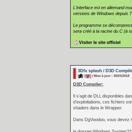
L'interface est en allemand mais
versions de Windows depuis 7 (v
Le programme se décompresse et 
sera créé à la racine du C (à 
Visiter le site officiel
3Dfx splash / D3D Compil
|
| Mise à jour : 30/03/2018
D3D Compiler:
Il s'agit de DLL disponibles 
d'exploitations, ces fichiers s
shaders dans le Wrapper.
Dans DgVoodoo, vous devez m
le dossier Windows System32 p