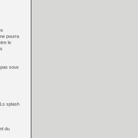
és
 ne pourra
tre le
es
s pas sous
LLs splash
nt du