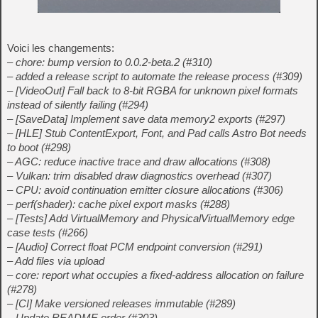
Voici les changements:
– chore: bump version to 0.0.2-beta.2 (#310)
– added a release script to automate the release process (#309)
– [VideoOut] Fall back to 8-bit RGBA for unknown pixel formats
instead of silently failing (#294)
– [SaveData] Implement save data memory2 exports (#297)
– [HLE] Stub ContentExport, Font, and Pad calls Astro Bot needs
to boot (#298)
– AGC: reduce inactive trace and draw allocations (#308)
– Vulkan: trim disabled draw diagnostics overhead (#307)
– CPU: avoid continuation emitter closure allocations (#306)
– perf(shader): cache pixel export masks (#288)
– [Tests] Add VirtualMemory and PhysicalVirtualMemory edge
case tests (#266)
– [Audio] Correct float PCM endpoint conversion (#291)
– Add files via upload
– core: report what occupies a fixed-address allocation on failure
(#278)
– [CI] Make versioned releases immutable (#289)
– Update README order (#303)