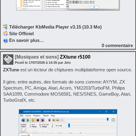
Télécharger KbMedia Player v3.15 (10.3 Mo)
Site Officiel
En savoir plus…
0
commentaire
[Musiques et sons]
ZXtune r5100
Posté le
17/07/2026
à
14:35
par Jets
ZXTune
est un lecteur de chiptunes multiplateforme open source.
Il gère, entre autres, des formats de sons comme: AY/YM, ZX
Spectrum, PC, Amiga, Atari, Acorn, YM2203/TurboFM, Philips
SAA1099, Commodore MOS6581, NES/SNES, GameBoy, Atari,
TurboGrafX, etc.