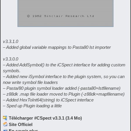
v3.3.1.0
– Added global variable mappings to Pasta80 lst importer
v3.3.0.0
– Added AddSymbol() to the iCSpect interface for adding custom
symbols.
– Added new iSymbol interface to the plugin system, so you can
now write symbol file loaders
– Pasta/80 plugin symbol loader added (-pasta80=lstfilename)
– z88dk .map file loader moved to Plugin (-z88dk=mapfilename)
– Added HexToInt64(string) to iCSpect interface
– Sped up Plugin loading a little
Télécharger #CSpect v3.3.1 (3.4 Mo)
Site Officiel
En savoir plus…