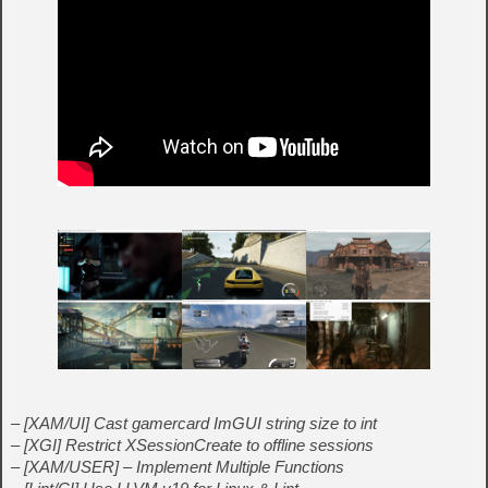
– [XAM/UI] Cast gamercard ImGUI string size to int
– [XGI] Restrict XSessionCreate to offline sessions
– [XAM/USER] – Implement Multiple Functions