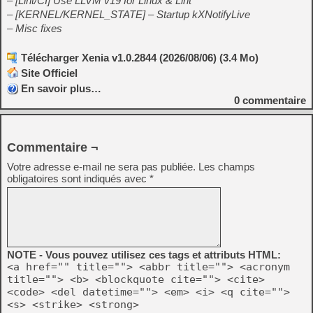
– [Lint/CI] Use LLVM v19 for Linux & Lint
– [KERNEL/KERNEL_STATE] – Startup kXNotifyLive
– Misc fixes
Télécharger Xenia v1.0.2844 (2026/08/06) (3.4 Mo)
Site Officiel
En savoir plus…
0
commentaire
Commentaire ¬
Votre adresse e-mail ne sera pas publiée.
Les champs
obligatoires sont indiqués avec
*
NOTE - Vous pouvez utilisez ces tags et attributs HTML:
<a href="" title=""> <abbr title=""> <acronym
title=""> <b> <blockquote cite=""> <cite>
<code> <del datetime=""> <em> <i> <q cite="">
<s> <strike> <strong>