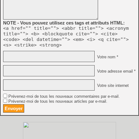
NOTE - Vous pouvez utilisez ces tags et attributs HTML:
<a href="" title=""> <abbr title=""> <acronym
title=""> <b> <blockquote cite=""> <cite>
<code> <del datetime=""> <em> <i> <q cite="">
<s> <strike> <strong>
Votre nom *
Votre adresse email *
Votre site internet
Prévenez-moi de tous les nouveaux commentaires par e-mail.
Prévenez-moi de tous les nouveaux articles par e-mail.