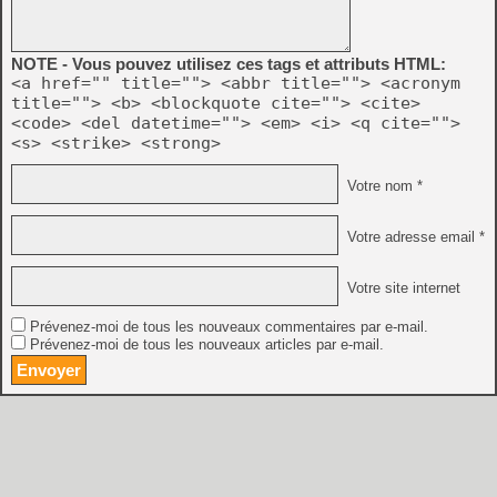
NOTE - Vous pouvez utilisez ces tags et attributs HTML:
<a href="" title=""> <abbr title=""> <acronym
title=""> <b> <blockquote cite=""> <cite>
<code> <del datetime=""> <em> <i> <q cite="">
<s> <strike> <strong>
Votre nom *
Votre adresse email *
Votre site internet
Prévenez-moi de tous les nouveaux commentaires par e-mail.
Prévenez-moi de tous les nouveaux articles par e-mail.