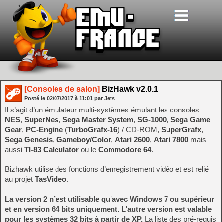
[Consoles de salon]
BizHawk v2.0.1
Posté le
02/07/2017
à
11:01
par Jets
Il s’agit d’un émulateur multi-systèmes émulant les consoles
NES
,
SuperNes
,
Sega Master System
,
SG-1000
,
Sega Game
Gear
,
PC-Engine
(
TurboGrafx-16
) / CD-ROM,
SuperGrafx
,
Sega Genesis
,
Gameboy/Color
,
Atari 2600
,
Atari 7800
mais
aussi
TI-83 Calculator
ou le
Commodore 64
.
Bizhawk utilise des fonctions d’enregistrement vidéo et est relié
au projet
TasVideo
.
La version 2 n’est utilisable qu’avec Windows 7 ou supérieur
et en version 64 bits uniquement. L’autre version est valable
pour les systèmes 32 bits à partir de XP.
La liste des pré-requis