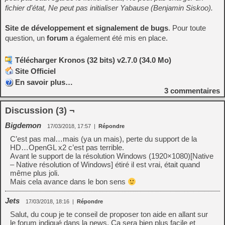
fichier d’état, Ne peut pas initialiser Yabause (Benjamin Siskoo).
Site de développement et signalement de bugs
. Pour toute
question, un
forum
a également été mis en place.
Télécharger Kronos (32 bits) v2.7.0 (34.0 Mo)
Site Officiel
En savoir plus…
3
commentaires
Discussion (3) ¬
Bigdemon
17/03/2018, 17:57
|
Répondre
C’est pas mal…mais (ya un mais), perte du support de la
HD…OpenGL x2 c’est pas terrible.
Avant le support de la résolution Windows (1920×1080)[Native
– Native résolution of Windows] étiré il est vrai, était quand
même plus joli.
Mais cela avance dans le bon sens
Jets
17/03/2018, 18:16
|
Répondre
Salut, du coup je te conseil de proposer ton aide en allant sur
le forum indiqué dans la news. Ca sera bien plus facile et