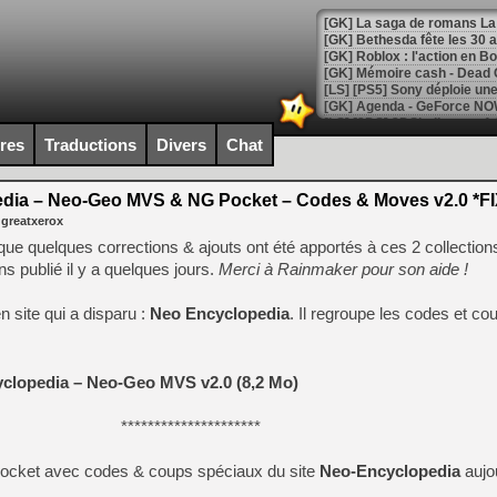
[GK] Bethesda fête les 30 
[GK] Roblox : l'action en B
[GK] Agenda - GeForce NOW
[GK] Devolver Digital en a 
ires
Traductions
Divers
Chat
[LS] [PS5] ps5-y2jb-autolo
ia – Neo-Geo MVS & NG Pocket – Codes & Moves v2.0 *FI
[GK] Pourquoi Marvel Tokon 
 greatxerox
[GK] Test : Restory : Chill
[GK] GTA 6 : Rockstar Games
que quelques corrections & ajouts ont été apportés à ces 2 collection
[GK] Hot Wheels Infinite Rus
 publié il y a quelques jours.
Merci à Rainmaker pour son aide !
[GK] Mémoire cash - Secret 
[GK] Résultats Nintendo : 
 site qui a disparu :
Neo Encyclopedia
. Il regroupe les codes et c
[GK] Déjà des dégraissage
[GK] Minecraft et ses « Gra
clopedia – Neo-Geo MVS v2.0 (8,2 Mo)
[GK] Beast of Reincarnation
[GK] Ubisoft : fin de parti
[GK] Mémoire cash - Metroid
*********************
[GK] Dan Houser (GTA) défe
[GK] Comment EA Sports FC
o Pocket avec codes & coups spéciaux du site
Neo-Encyclopedia
aujo
[GK] Crimson Moon : un Dark
[GK] Isle of Reveries : le j