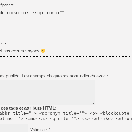
Répondre
 de moi sur un site super connu ^^
ndre
 et nos cœurs voyons
as publiée.
Les champs obligatoires sont indiqués avec
*
ces tags et attributs HTML:
abbr title=""> <acronym title=""> <b> <blockquote 
etime=""> <em> <i> <q cite=""> <s> <strike> <stron
Votre nom *