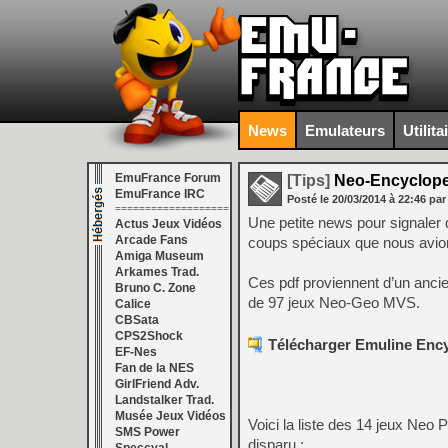
News
Emulateurs
Utilita
EmuFrance Forum
[Tips]
Neo-Encycloped
EmuFrance IRC
Posté le
20/03/2014
à
22:46
par
===================
Une petite news pour signaler 
Actus Jeux Vidéos
Arcade Fans
coups spéciaux que nous avions
Amiga Museum
Arkames Trad.
Ces pdf proviennent d’un ancien
Bruno C. Zone
de 97 jeux Neo-Geo MVS.
Calice
CBSata
CPS2Shock
Télécharger Emuline Ency
EF-Nes
Fan de la NES
GirlFriend Adv.
Landstalker Trad.
Musée Jeux Vidéos
Voici la liste des 14 jeux Ne
SMS Power
disparu :