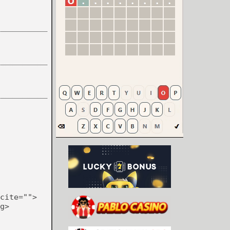
cite="">
g>