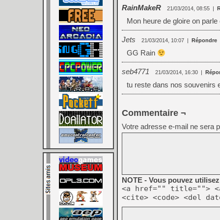
RainMakeR
21/03/2014, 08:55
|
Mon heure de gloire on parle
Jets
21/03/2014, 10:07
|
Répondre
GG Rain
seb4771
21/03/2014, 16:30
|
Répo
tu reste dans nos souvenirs
Commentaire ¬
Votre adresse e-mail ne sera p
NOTE - Vous pouvez utilisez 
<a href="" title=""> <
<cite> <code> <del dat