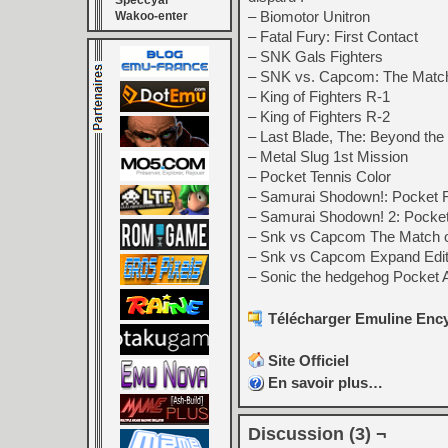
Speccyal
– Biomotor Unitron
Wakoo-enter
– Fatal Fury: First Contact
– SNK Gals Fighters
– SNK vs. Capcom: The Match 
– King of Fighters R-1
– King of Fighters R-2
– Last Blade, The: Beyond the
– Metal Slug 1st Mission
– Pocket Tennis Color
– Samurai Shodown!: Pocket F
– Samurai Shodown! 2: Pocket 
– Snk vs Capcom The Match of
– Snk vs Capcom Expand Edit
– Sonic the hedgehog Pocket 
Télécharger Emuline Ency
Site Officiel
En savoir plus…
Discussion (3) ¬