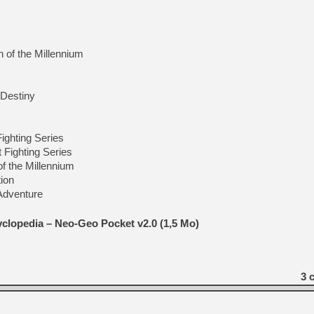
[GK] Moonlighter 2 : The En
[GK] Capcom relance Monste
of the Millennium
[GK] Le beat'em up The Walk
[GK] Endless Legend 2 : enf
 Destiny
[LS] [PS5] Le WebKit Userl
ighting Series
Fighting Series
 the Millennium
[GK] Oubliez Crazy Taxi, S
ion
Adventure
[LS] [Switch] NSZ 5.0.0 es
clopedia – Neo-Geo Pocket v2.0 (1,5 Mo)
3
c